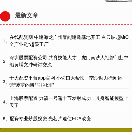
最新文章
在线配资网 中建海龙广州智能建造基地开工 白云崛起MiC
1、
全产业链“超级工厂”
深圳股票配资公司 共育技能人才！虎门南沙人社部门赴中
2、
船黄埔文冲研讨交流
十大配资平台app官网 小切口大帮扶，南沙助力徐闻运
3、
营“菠萝的海”马拉松IP
上海股票配资 力箭一号遥十五发射成功，具身智能模型上
4、
天了
配资专业炒股投资 光芯片迫使EDA改变
5、