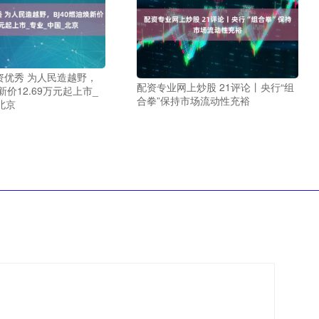
资优秀 为人民造越野，
配资专业网上炒股 21评论丨央行“组
新价12.69万元起上市_
合拳”保持市场流动性充裕
北京